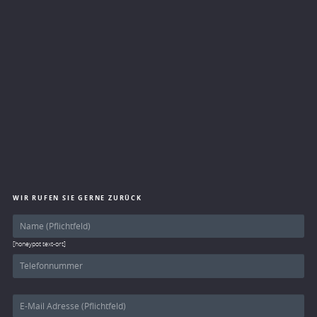
WIR RUFEN SIE GERNE ZURÜCK
[honeypot text-ort]