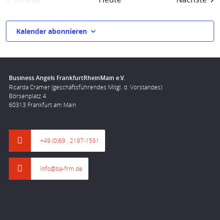
Veranstaltungen
Kalender abonnieren
Business Angels FrankfurtRheinMain e.V.
Ricarda Cramer (geschäftsführendes Mitgl. d. Vorstandes)
Börsenplatz 4
60313 Frankfurt am Main
+49 (0)69 . 2197-1591
info@ba-frm.de