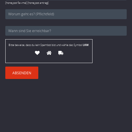
[honeypot fax-me] [honeypot antrag]
LKW
Bitte beweise, dass du kein Spambot bist und wähle das Symbol
.