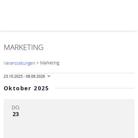
MARKETING
Marketing
Veranstaltungen
VERANSTALTUNG
Ansichten-
Veranstaltungen
23.10.2025
 - 
08.08.2026
ANSICHTEN-
Datum
Navigation
NAVIGATION
wählen.
Oktober 2025
DO.
23