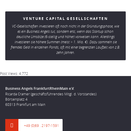
VENTURE CAPITAL GESELLSCHAFTEN
VC-Gesellschaften investieren oft noch nicht in der Gründungsphase, wie
es ein Business Angels tut, sondern erst, wenn das Startup schon
deutliche Umsätze (6-stellig und höher) vorweisen kann. Allerdings
investieren sie höhere Summen (meist > 1. Mio. €). Dazu sammeln sie
fremdes Geld in einzelnen Fonds, oft mit einer begrenzten Laufzeit von z.B.
zehn Jahren.
Post Views:
4.772
Business Angels FrankfurtRheinMain e.V.
Ricarda Cramer (geschäftsführendes Mitgl. d. Vorstandes)
Börsenplatz 4
60313 Frankfurt am Main
+49 (0)69 . 2197-1591