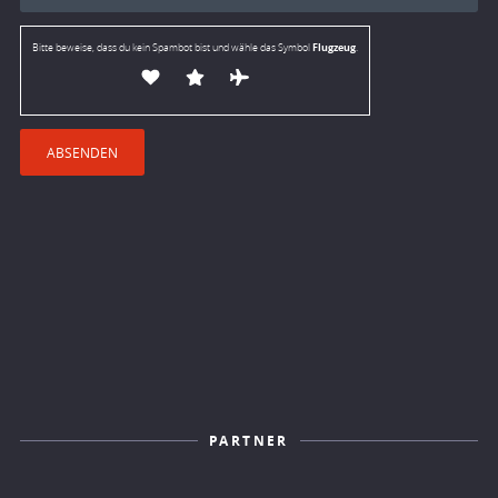
Flugzeug
Bitte beweise, dass du kein Spambot bist und wähle das Symbol
.
PARTNER