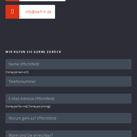
info@ba-frm.de
WIR RUFEN SIE GERNE ZURÜCK
[honeypot text-ort]
[honeypot fax-me] [honeypot antrag]