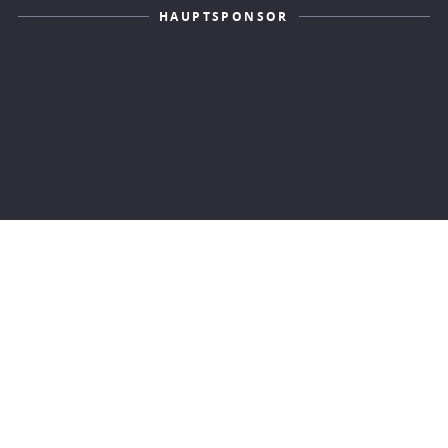
HAUPTSPONSOR
KONTAKT
IMPRESSUM
DATENSCHUTZERKLÄRUNG