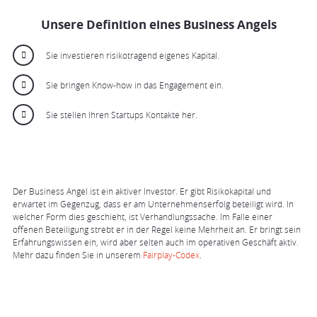
Unsere Definition eines Business Angels
Sie investieren risikotragend eigenes Kapital.
Sie bringen Know-how in das Engagement ein.
Sie stellen Ihren Startups Kontakte her.
Der Business Angel ist ein aktiver Investor. Er gibt Risikokapital und
erwartet im Gegenzug, dass er am Unternehmenserfolg beteiligt wird. In
welcher Form dies geschieht, ist Verhandlungssache. Im Falle einer
offenen Beteiligung strebt er in der Regel keine Mehrheit an. Er bringt sein
Erfahrungswissen ein, wird aber selten auch im operativen Geschäft aktiv.
Mehr dazu finden Sie in unserem
Fairplay-Codex
.