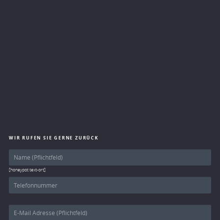
WIR RUFEN SIE GERNE ZURÜCK
[honeypot text-ort]