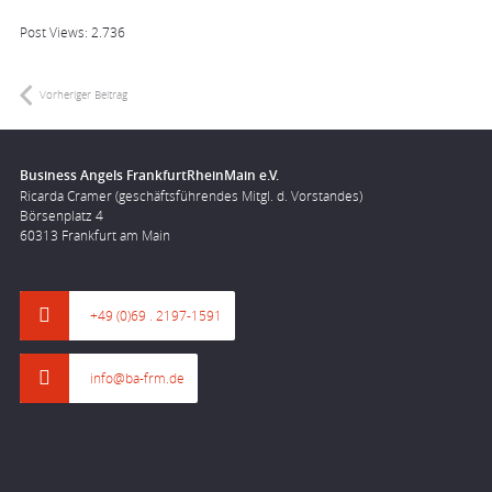
Post Views:
2.736
Vorheriger Beitrag
Business Angels FrankfurtRheinMain e.V.
Ricarda Cramer (geschäftsführendes Mitgl. d. Vorstandes)
Börsenplatz 4
60313 Frankfurt am Main
+49 (0)69 . 2197-1591
info@ba-frm.de