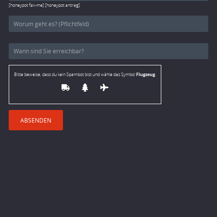
[honeypot fax-me] [honeypot antrag]
Flugzeug
Bitte beweise, dass du kein Spambot bist und wähle das Symbol
.