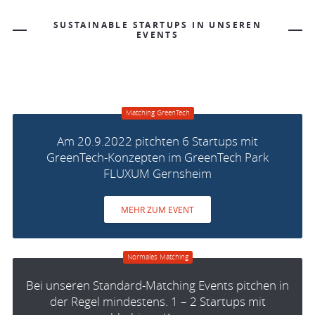
SUSTAINABLE STARTUPS IN UNSEREN
EVENTS
Matching GreenTech
Am 20.9.2022 pitchten 6 Startups mit
GreenTech-Konzepten im GreenTech Park
FLUXUM Gernsheim
MEHR ZUM EVENT
Normales Matching
Bei unseren Standard-Matching Events pitchen in
der Regel mindestens. 1 – 2 Startups mit