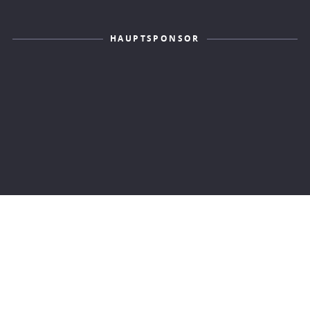
HAUPTSPONSOR
KONTAKT
IMPRESSUM
DATENSCHUTZERKLÄRUNG