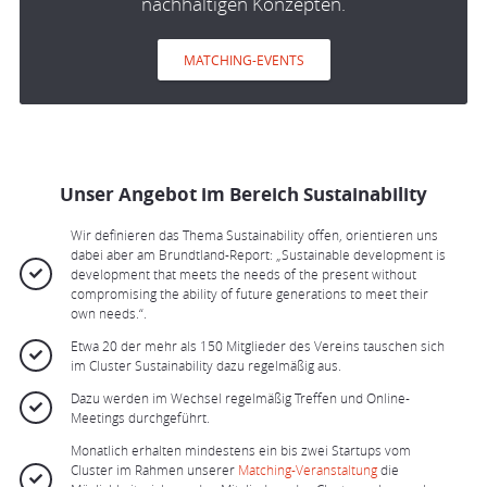
nachhaltigen Konzepten.
MATCHING-EVENTS
Unser Angebot im Bereich Sustainability
Wir definieren das Thema Sustainability offen, orientieren uns
dabei aber am Brundtland-Report: „Sustainable development is
development that meets the needs of the present without
compromising the ability of future generations to meet their
own needs.“.
Etwa 20 der mehr als 150 Mitglieder des Vereins tauschen sich
im Cluster Sustainability dazu regelmäßig aus.
Dazu werden im Wechsel regelmäßig Treffen und Online-
Meetings durchgeführt.
Monatlich erhalten mindestens ein bis zwei Startups vom
Cluster im Rahmen unserer
Matching-Veranstaltung
die