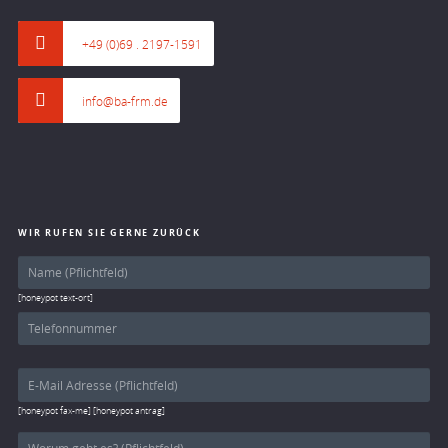
+49 (0)69 . 2197-1591
info@ba-frm.de
WIR RUFEN SIE GERNE ZURÜCK
[honeypot text-ort]
[honeypot fax-me] [honeypot antrag]