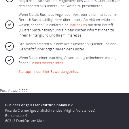
Möglichkeit, sich vor den Mitgliedern des Clusters, aber auch vor
den anderen Mitgliedern und Gästen zu präsentieren.
Wenn Sie als Business Angel oder Vertreter einer Institution im
Bereich Sustainability mehr über unsere Aktivitäten erfahren
wollen, senden Sie einfach eine
Mail an uns
mit dem Betreff
„Cluster Sustainability“ und ein paar kurzen Informationen zu
Ihrem Hintergrund und Ihrem Interesse.
Drei Koordinatoren aus dem Kreis unserer Mitglieder und der
Geschäftsführer organisieren den Cluster.
Wenn Sie an einer Matching-Veranstaltung teilnehmen wollen,
finden Sie
hier weitere Infos
.
Startups finden hier Bewerbungsinfos.
Post Views:
2.727
Business Angels FrankfurtRheinMain e.V.
Ricarda Cramer (geschäftsführendes Mitgl. d. Vorstandes)
Börsenplatz 4
60313 Frankfurt am Main