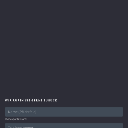
WIR RUFEN SIE GERNE ZURÜCK
[honeypot text-ort]