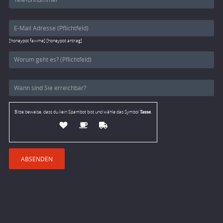
[honeypot fax-me] [honeypot antrag]
Tasse
Bitte beweise, dass du kein Spambot bist und wähle das Symbol
.