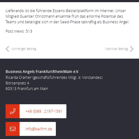
Lieferando ist die führende Essens-Bestellplattform im Internet. Unser
Mitglied Guenter Christmann erkannte früh das enorme Potential des
Teams und beteiligte sich in der Seed-Phase tatkräftig als Business Angel.
Post Views:
513
Vorheriger Beitrag
Nächster Beitrag
Business Angels FrankfurtRheinMain e.V.
Ricarda Cramer (geschäftsführendes Mitgl. d. Vorstandes)
Börsenplatz 4
60313 Frankfurt am Main
+49 (0)69 . 2197-1591
info@ba-frm.de