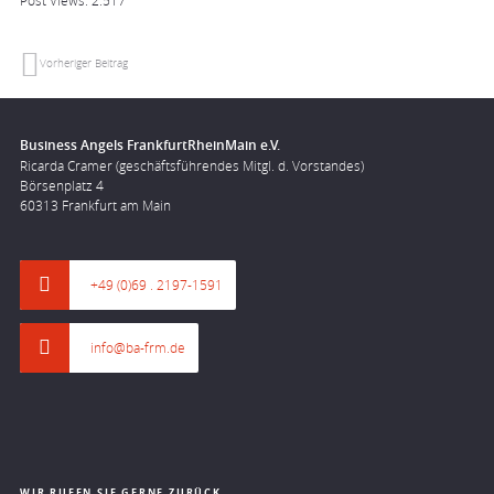
Post Views:
2.517
Vorheriger Beitrag
Business Angels FrankfurtRheinMain e.V.
Ricarda Cramer (geschäftsführendes Mitgl. d. Vorstandes)
Börsenplatz 4
60313 Frankfurt am Main
+49 (0)69 . 2197-1591
info@ba-frm.de
WIR RUFEN SIE GERNE ZURÜCK