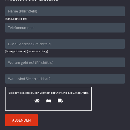
[honeypot text-ort]
[honeypot fax-me] [honeypot antrag]
Auto
Bitte beweise, dass du kein Spambot bist und wähle das Symbol
.