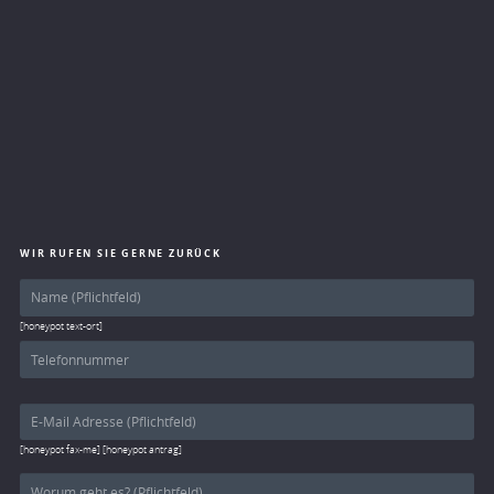
WIR RUFEN SIE GERNE ZURÜCK
[honeypot text-ort]
[honeypot fax-me] [honeypot antrag]