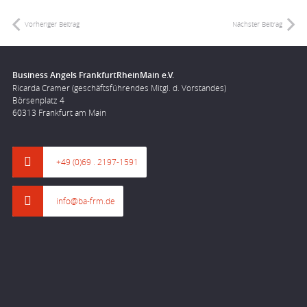
Vorheriger Beitrag
Nächster Beitrag
Business Angels FrankfurtRheinMain e.V.
Ricarda Cramer (geschäftsführendes Mitgl. d. Vorstandes)
Börsenplatz 4
60313 Frankfurt am Main
+49 (0)69 . 2197-1591
info@ba-frm.de