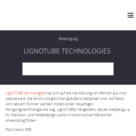
Beteiligung
LIGNOTUBE TECHNOLOGIES
LignoTUBE technologies
hat sich auf die Herstellung von Röhren aus Holz
spezialisiert, die leicht und gleichzeitig äußerst belastbar sind. A
uf Basis
von nativem Furnier werden mittels einer neuartigen
Fertigungstechnologie die sog. LignoTUBEs hergestellt, die als Halbzeug v.a.
im Interieur- und Möbeldesign sowie in konstruktiven Bereichen
Anwendung finden.
Post Views:
605