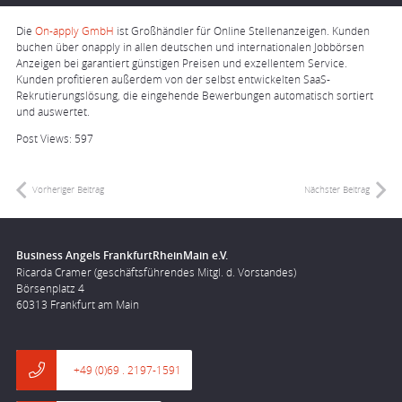
Die
On-apply GmbH
ist Großhändler für Online Stellenanzeigen. Kunden
buchen über onapply in allen deutschen und internationalen Jobbörsen
Anzeigen bei garantiert günstigen Preisen und exzellentem Service.
Kunden profitieren außerdem von der selbst entwickelten SaaS-
Rekrutierungslösung, die eingehende Bewerbungen automatisch sortiert
und auswertet.
Post Views:
597
Vorheriger Beitrag
Nächster Beitrag
Business Angels FrankfurtRheinMain e.V.
Ricarda Cramer (geschäftsführendes Mitgl. d. Vorstandes)
Börsenplatz 4
60313 Frankfurt am Main
+49 (0)69 . 2197-1591