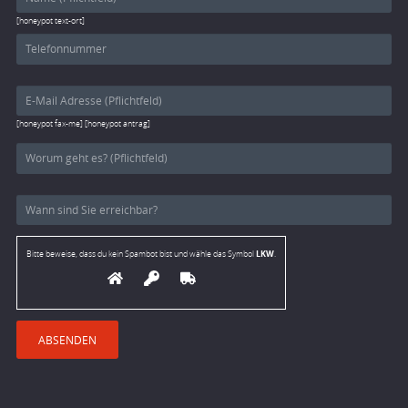
[honeypot text-ort]
[honeypot fax-me] [honeypot antrag]
LKW
Bitte beweise, dass du kein Spambot bist und wähle das Symbol
.