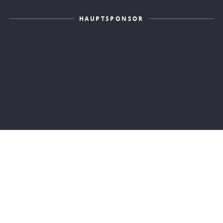
HAUPTSPONSOR
KONTAKT
IMPRESSUM
DATENSCHUTZERKLÄRUNG