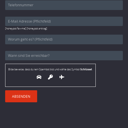
[honeypot fax-me] [honeypot antrag]
Schlüssel
Bitte beweise, dass du kein Spambot bist und wähle das Symbol
.