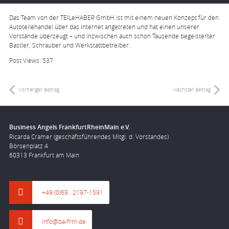
Das Team von der TEILeHABER GmbH ist mit einem neuen Konzept für den
Autoteilehandel über das Internet angetreten und hat einen unserer
Vorstände überzeugt – und inzwischen auch schon Tausende begeisterter
Bastler, Schrauber und Werkstattbetreiber.
Post Views:
537
Vorheriger Beitrag
Nächster Beitrag
Business Angels FrankfurtRheinMain e.V.
Ricarda Cramer (geschäftsführendes Mitgl. d. Vorstandes)
Börsenplatz 4
60313 Frankfurt am Main
+49 (0)69 . 2197-1591
info@ba-frm.de