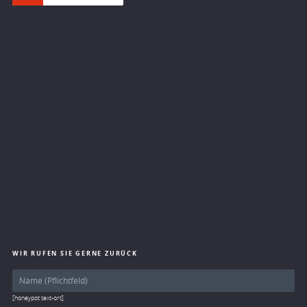
WIR RUFEN SIE GERNE ZURÜCK
[honeypot text-ort]