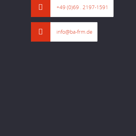
+49 (0)69 . 2197-1591
info@ba-frm.de