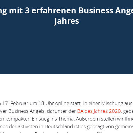
 mit 3 erfahrenen Business Angel
Jahres
 17. Februar um 18 Uhr online statt. In einer Mischung aus
iver Business Angels, darunter der
BA des Jahres 2020
, geb
 kompakten Einstieg ins Thema. Außer­dem stellen wir Ihn
ines der aktivsten in Deutschland ist es geprägt von geme