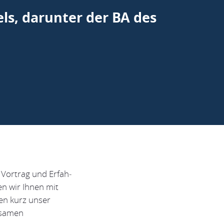
s, darunter der BA des
 Vortrag und Erfah­
en wir Ihnen mit
en kurz unser
insamen