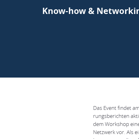
Know-how & Networking
Das Event findet am
rungsberichten akt
dem Workshop einen
Netzwerk vor. Als e