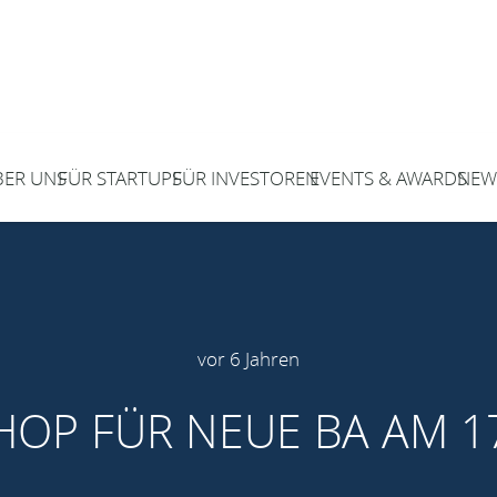
BER UNS
FÜR STARTUPS
FÜR INVESTOREN
EVENTS & AWARDS
NEW
vor 6 Jahren
OP FÜR NEUE BA AM 17