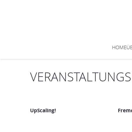
HOME
Ü
VERANSTALTUNG
UpScaling!
Fremd