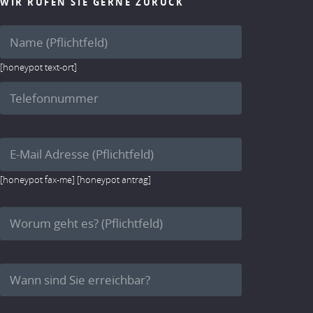
WIR RUFEN SIE GERNE ZURÜCK
[honeypot text-ort]
[honeypot fax-me] [honeypot antrag]