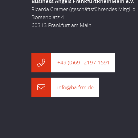
Business Angels FrankfurtRheinMain e.V.
Ricarda Cramer (geschäftsführendes Mitgl. d.
Börsenplatz 4
60313 Frankfurt am Main
+49 (0)69 . 2197-1591
info@ba-frm.de