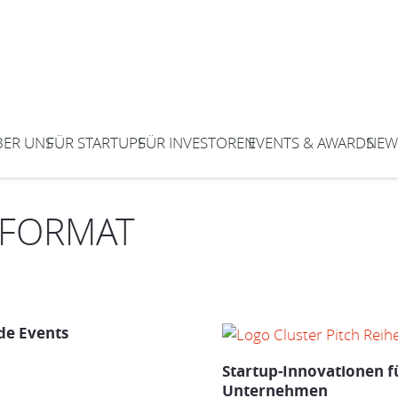
BER UNS
FÜR STARTUPS
FÜR INVESTOREN
EVENTS & AWARDS
NEW
SFORMAT
e Events
Startup-Innovationen f
Unternehmen