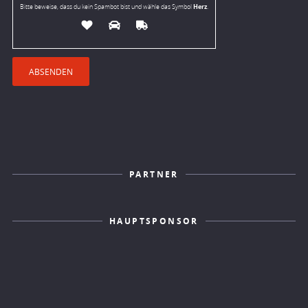
Herz
Bitte beweise, dass du kein Spambot bist und wähle das Symbol
.
PARTNER
HAUPTSPONSOR