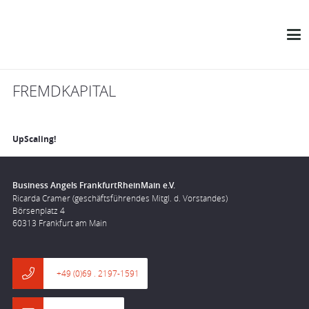
FREMDKAPITAL
UpScaling!
Business Angels FrankfurtRheinMain e.V.
Ricarda Cramer (geschäftsführendes Mitgl. d. Vorstandes)
Börsenplatz 4
60313 Frankfurt am Main
+49 (0)69 . 2197-1591