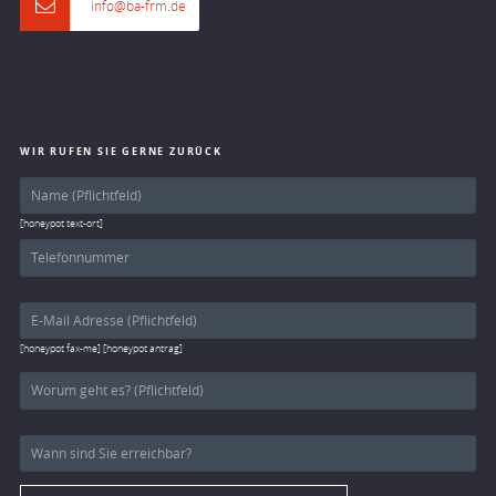
info@ba-frm.de
WIR RUFEN SIE GERNE ZURÜCK
[honeypot text-ort]
[honeypot fax-me] [honeypot antrag]