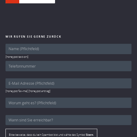
WIR RUFEN SIE GERNE ZURÜCK
[honeypot text-ort]
[honeypot fax-me] [honeypot antrag]
Stern
Bitte beweise, dass du kein Spambot bist und wähle das Symbol
.