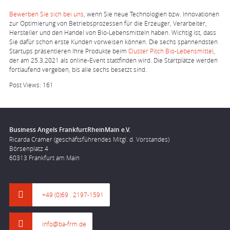
Bewerben Sie sich bei uns
, wenn Sie neue Technologien bzw. Innovationen
zur Optimierung von Betriebsprozessen für die Erzeuger, Verarbeiter,
Hersteller und den Handel von Bio-Lebensmitteln haben. Wichtig ist, dass
Sie dafür schon erste Kunden vorweisen können. Die sechs spannendsten
Startups präsentieren Ihre Produkte beim
Cluster Pitch Bio-Lebensmittel
,
der am 25.3.2021 als online-Event stattfinden wird. Die Startplätze werden
fortlaufend vergeben, bis alle sechs besetzt sind.
Post Views:
161
Business Angels FrankfurtRheinMain e.V.
Ricarda Cramer (geschäftsführendes Mitgl. d. Vorstandes)
Börsenplatz 4
60313 Frankfurt am Main
+49 (0)69 . 2197-1591
info@ba-frm.de