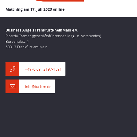
Matching am 17. Juli 2023 online
Business Angels FrankfurtRheinMain e.V.
Ricarda Cramer (geschäftsführendes Mitgl. d. Vorstandes)
Börsenplatz 4
60313 Frankfurt am Main
+49 (0)69 . 2197-1591
info@ba-frm.de