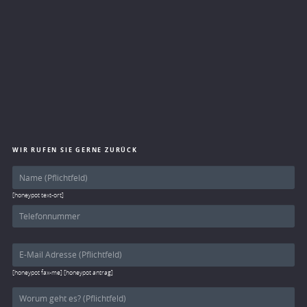
WIR RUFEN SIE GERNE ZURÜCK
[honeypot text-ort]
[honeypot fax-me] [honeypot antrag]