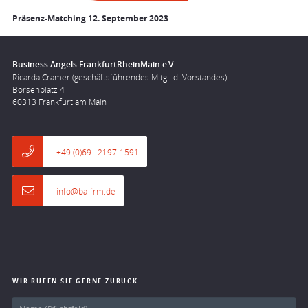
Präsenz-Matching 12. September 2023
Business Angels FrankfurtRheinMain e.V.
Ricarda Cramer (geschäftsführendes Mitgl. d. Vorstandes)
Börsenplatz 4
60313 Frankfurt am Main
+49 (0)69 . 2197-1591
info@ba-frm.de
WIR RUFEN SIE GERNE ZURÜCK