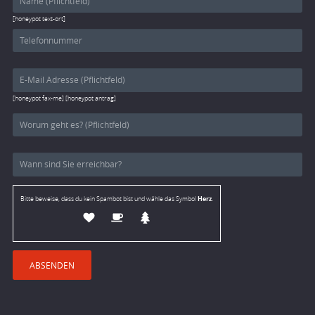
[honeypot text-ort]
[honeypot fax-me] [honeypot antrag]
Herz
Bitte beweise, dass du kein Spambot bist und wähle das Symbol
.