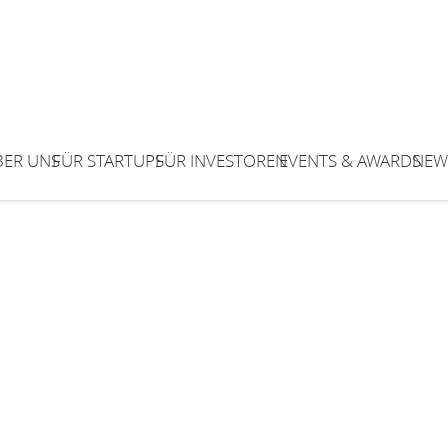
BER UNS
FÜR STARTUPS
FÜR INVESTOREN
EVENTS & AWARDS
NEW