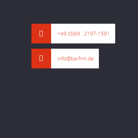
+49 (0)69 . 2197-1591
info@ba-frm.de