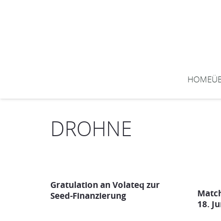
HOME
Ü
DROHNE
Gratulation an Volateq zur
Matc
Seed-Finanzierung
18. J