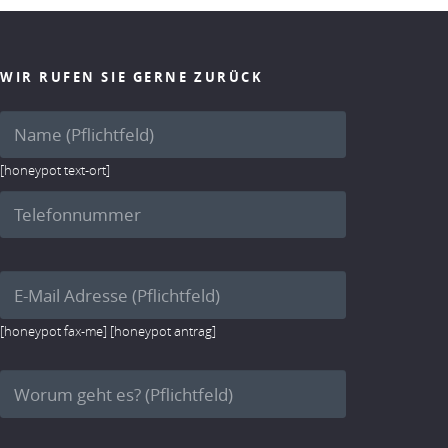
WIR RUFEN SIE GERNE ZURÜCK
[honeypot text-ort]
[honeypot fax-me] [honeypot antrag]