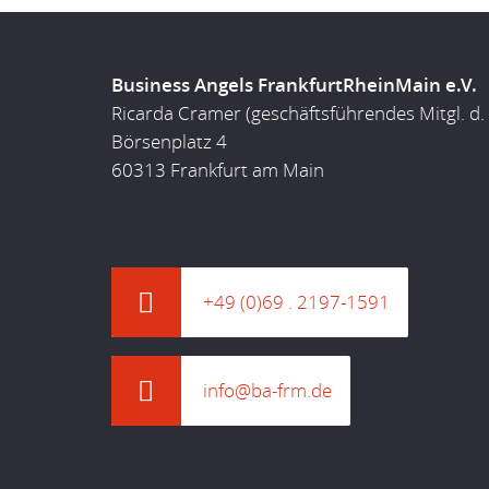
Business Angels FrankfurtRheinMain e.V.
Ricarda Cramer (geschäftsführendes Mitgl. d.
Börsenplatz 4
60313 Frankfurt am Main
+49 (0)69 . 2197-1591
info@ba-frm.de