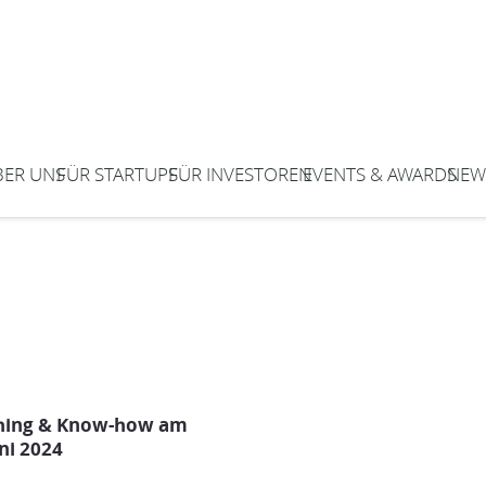
BER UNS
FÜR STARTUPS
FÜR INVESTOREN
EVENTS & AWARDS
NEW
hing & Know-how am
uni 2024