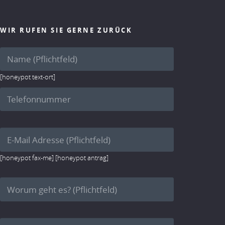
WIR RUFEN SIE GERNE ZURÜCK
[honeypot text-ort]
[honeypot fax-me] [honeypot antrag]