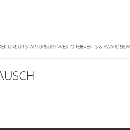
BER UNS
FÜR STARTUPS
FÜR INVESTOREN
EVENTS & AWARDS
NEW
TAUSCH