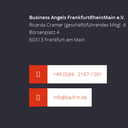
Business Angels FrankfurtRheinMain e.V.
Ricarda Cramer (geschäftsführendes Mitgl. d.
Börsenplatz 4
60313 Frankfurt am Main
+49 (0)69 . 2197-1591
info@ba-frm.de