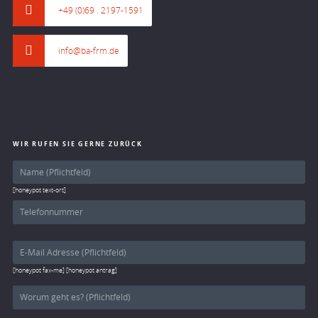
+49 (0)69 . 2197-1591
info@ba-frm.de
WIR RUFEN SIE GERNE ZURÜCK
[honeypot text-ort]
[honeypot fax-me] [honeypot antrag]