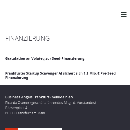
FINANZIERUNG
Gratulation an Volateq zur Seed-Finanzierung
Frankfurter Startup Scavenger AI sichert sich 1,1 Mio. € Pre-Seed
Finanzierung
Business Angels FrankfurtRheinMain e.V.
Ricarda Cramer (geschäftsführendes Mitgl. d. Vorstandes)
Börsenplatz 4
60313 Frankfurt am Main