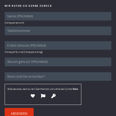
WIR RUFEN SIE GERNE ZURÜCK
[honeypot text-ort]
[honeypot fax-me] [honeypot antrag]
Herz
Bitte beweise, dass du kein Spambot bist und wähle das Symbol
.