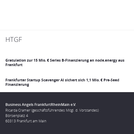
HTGF
Gratulation zur 15 Mio. € Series B-Finanzierung an node.energy aus
Frankfurt
Frankfurter Startup Scavenger AI sichert sich 1,1 Mio. € Pre-Seed
Finanzierung
Business Angels FrankfurtRheinMain e.V.
Ricarda Cramer (geschäftsführendes Mitgl. d. Vorstandes)
Börsenplatz 4
60313 Frankfurt am Main