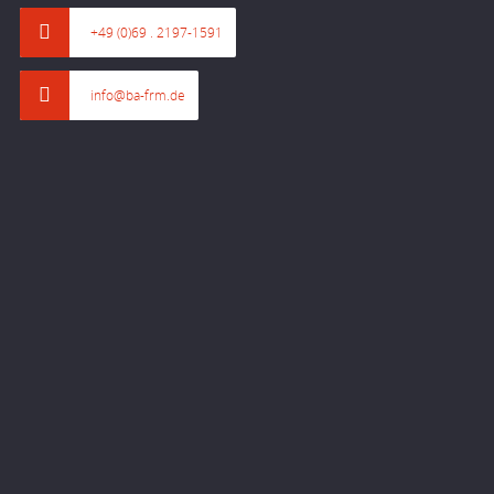
+49 (0)69 . 2197-1591
info@ba-frm.de