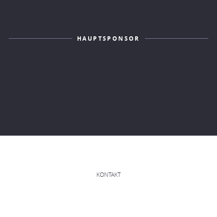
HAUPTSPONSOR
KONTAKT
IMPRESSUM
DATENSCHUTZERKLÄRUNG