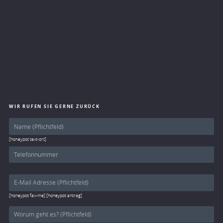
WIR RUFEN SIE GERNE ZURÜCK
[honeypot text-ort]
[honeypot fax-me] [honeypot antrag]