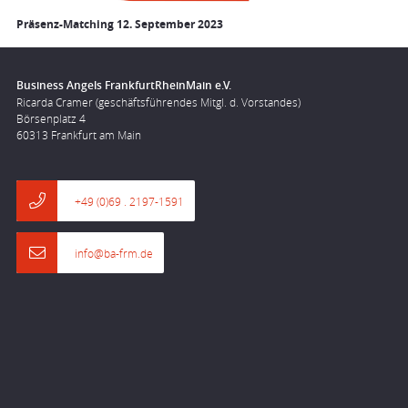
Präsenz-Matching 12. September 2023
Business Angels FrankfurtRheinMain e.V.
Ricarda Cramer (geschäftsführendes Mitgl. d. Vorstandes)
Börsenplatz 4
60313 Frankfurt am Main
+49 (0)69 . 2197-1591
info@ba-frm.de