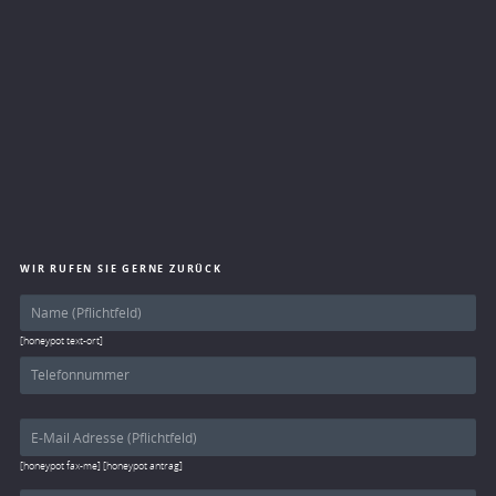
WIR RUFEN SIE GERNE ZURÜCK
[honeypot text-ort]
[honeypot fax-me] [honeypot antrag]