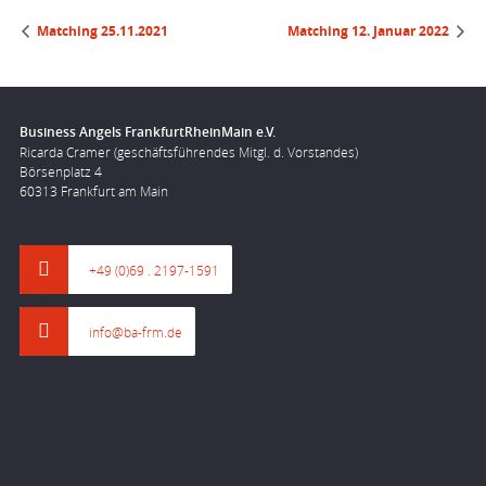
Matching 25.11.2021
Matching 12. Januar 2022
Business Angels FrankfurtRheinMain e.V.
Ricarda Cramer (geschäftsführendes Mitgl. d. Vorstandes)
Börsenplatz 4
60313 Frankfurt am Main
+49 (0)69 . 2197-1591
info@ba-frm.de