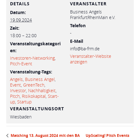
DETAILS
VERANSTALTER
Business Angels
Datum:
FrankfurtRheinMain e.V.
19.09.2024
Telefon
Zeit:
-
18:00 – 22:00
E-Mail
Veranstaltungskategori
info@ba-frm.de
en:
Veranstalter-Website
Investoren-Networking
,
anzeigen
Pitch-Event
Veranstaltung-Tags:
Angels
,
Business Angel
,
Event
,
GreenTech
,
Investor
,
Nachhaltigkeit
,
Pitch
,
Risikokapital
,
Start-
up
,
Startup
VERANSTALTUNGSORT
Wiesbaden
UpScaling! Pitch Events
Matching 13. August 2024 mit den BA