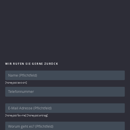
WIR RUFEN SIE GERNE ZURÜCK
[honeypot text-ort]
[honeypot fax-me] [honeypot antrag]