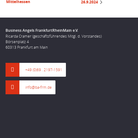
Mittelhessen
26.9.2024
Business Angels FrankfurtRheinMain e.V.
Ricarda Cramer (geschäftsführendes Mitgl. d. Vorstandes)
Börsenplatz 4
60313 Frankfurt am Main
+49 (0)69 . 2197-1591
info@ba-frm.de