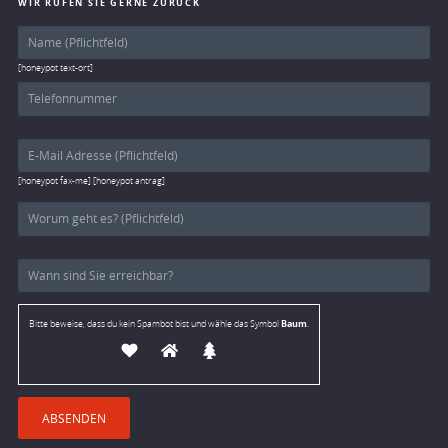
WIR RUFEN SIE GERNE ZURÜCK
[honeypot text-ort]
[honeypot fax-me] [honeypot antrag]
Baum
Bitte beweise, dass du kein Spambot bist und wähle das Symbol
.