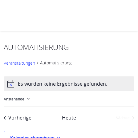
AUTOMATISIERUNG
Automatisierung
Veranstaltungen
Veranstaltungen
Es wurden keine Ergebnisse gefunden.
Hinweis
VERANSTALTUNG
Ansichten-
ANSICHTEN-
Navigation
NAVIGATION
Anstehende
Datum
wählen.
Veranstaltungen
Vorherige
Heute
Nächste
Veransta
Kalender abonnieren