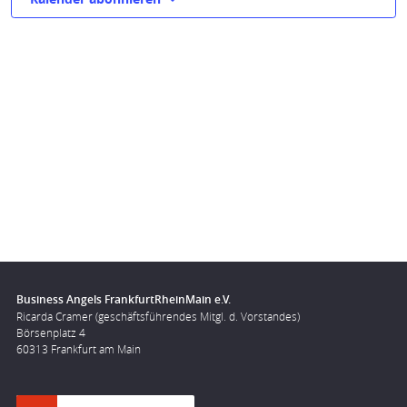
Business Angels FrankfurtRheinMain e.V.
Ricarda Cramer (geschäftsführendes Mitgl. d. Vorstandes)
Börsenplatz 4
60313 Frankfurt am Main