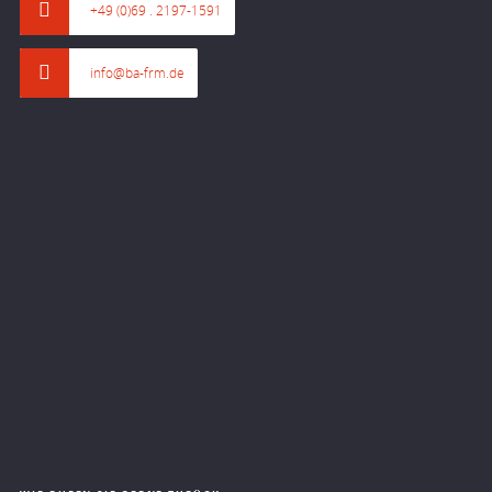
+49 (0)69 . 2197-1591
info@ba-frm.de