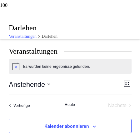
Darlehen
Veranstaltungen
Darlehen
Veranstaltungen
Es wurden keine Ergebnisse gefunden.
Hinweis
Anstehende
Ansic
Veran
Liste
Ansic
Navig
Datum
Navig
wählen.
Heute
Nächste
Veranstaltungen
Vorherige
Veranstal
Kalender abonnieren