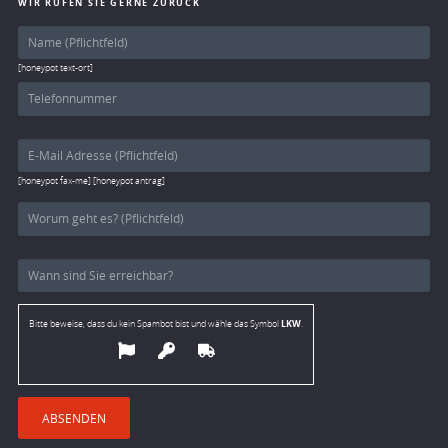
WIR RUFEN SIE GERNE ZURÜCK
[honeypot text-ort]
[honeypot fax-me] [honeypot antrag]
LKW
Bitte beweise, dass du kein Spambot bist und wähle das Symbol
.