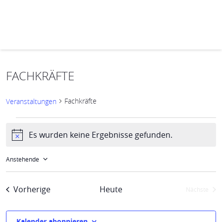
FACHKRÄFTE
Fachkräfte
Veranstaltungen
Veranstaltungen
Es wurden keine Ergebnisse gefunden.
Hinweis
VERANSTALTUNG
Ansichten-
ANSICHTEN-
Navigation
NAVIGATION
Anstehende
Datum
wählen.
Veranstaltungen
Vorherige
Heute
Nächste
Veransta
Kalender abonnieren