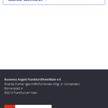
Business Angels FrankfurtRheinMain e.V.
Ricarda Cramer (geschäftsführendes Mitgl. d. Vorstandes)
Börsenplatz 4
60313 Frankfurt am Main