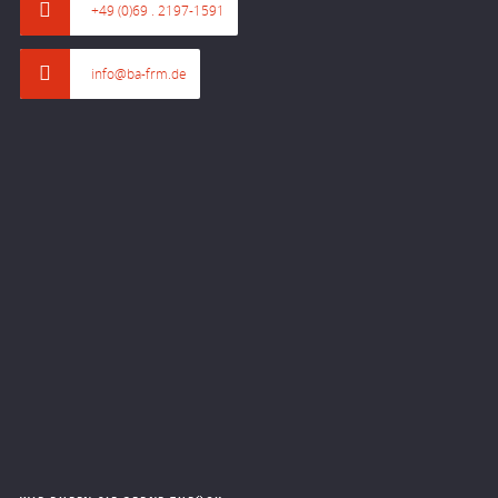
+49 (0)69 . 2197-1591
info@ba-frm.de