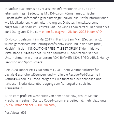
In Notfallsituationen sind verlässliche Informationen und Zeit von
lebenswichtiger Bedeutung. Mit ID-No.com können medizinische
Einsatzkräfte sofort auf digital hinterlegte individuelle Notfallinformationen
wie Medikationen, Krankheiten, Allergien, Diabetes, Kontaktpersonen
zugreifen. Das spart im Ernstfall Zeit und kann Leben retten! Hier finden Sie
zur Lösung von ID-No.com
einen Beitrag vom 28. Juni 2023 in der ARD
.
ID-No.com, gelauncht im Mai 2017 in Frankfurt am Main (Deutschland),
wurde gemeinsam mit Rettungsprofis entwickelt und in der Kategorie „E-
Health“ mit dem INNOVATIONSPREIS-IT „BEST OF 2018“ der Initiative
Mittelstand ausgezeichnet. Zu den namhafte Kunden zählen seither
Unternehmen wie unter anderem AOK, BARMER, KKH, ERGO, ABUS, Harley
Davidson und Sport Scheck.
Seit 2020 kooperiert ID-No.com mit ZOLL, dem Weltmarktführer für
digitale Gesundheitslösungen, und wird in die Rescue-Pad-Systeme im
Rettungswesen in Europa integriert. Dies führt zu einer schnellen und
nahtlosen Notfalldatenübertragung vom Rettungsdienst bis ins
Krankenhaus.
ID-No.com profitiert wesentlich von dem Know-how, das Dr. Markus
Krechting in seinem Startup Code-No.com erarbeitet hat, mehr dazu unter
„
Auf Nummer sicher: CODE-No.com
„.
Post Views:
606