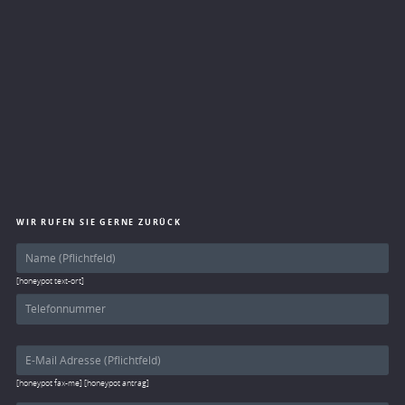
WIR RUFEN SIE GERNE ZURÜCK
[honeypot text-ort]
[honeypot fax-me] [honeypot antrag]