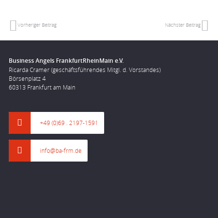
Vorheriger Beitrag
Nächster Beitrag
Business Angels FrankfurtRheinMain e.V.
Ricarda Cramer (geschäftsführendes Mitgl. d. Vorstandes)
Börsenplatz 4
60313 Frankfurt am Main
+49 (0)69 . 2197-1591
info@ba-frm.de