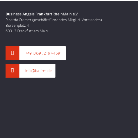
Business Angels FrankfurtRheinMain e.V.
Ricarda Cramer (geschäftsführendes Mitgl. d. Vorstandes)
Börsenplatz 4
60313 Frankfurt am Main
+49 (0)69 . 2197-1591
info@ba-frm.de