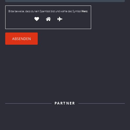
Herz
Bitte beweise, dass du kein Spambot bist und wähle das Symbol
.
PARTNER