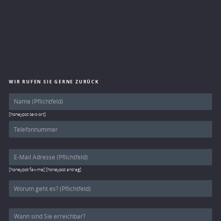
WIR RUFEN SIE GERNE ZURÜCK
[honeypot text-ort]
[honeypot fax-me] [honeypot antrag]