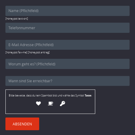
[honeypot text-ort]
[honeypot fax-me] [honeypot antrag]
Tasse
Bitte beweise, dass du kein Spambot bist und wähle das Symbol
.