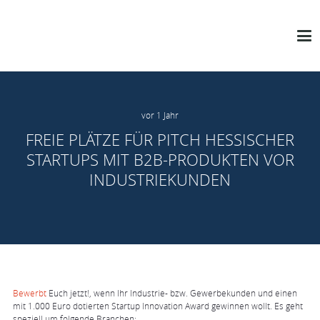
vor 1 Jahr
FREIE PLÄTZE FÜR PITCH HESSISCHER
STARTUPS MIT B2B-PRODUKTEN VOR
INDUSTRIEKUNDEN
Bewerbt
Euch jetzt!, wenn Ihr Industrie- bzw. Gewerbekunden und einen
mit 1.000 Euro dotierten Startup Innovation Award gewinnen wollt. Es geht
speziell um folgende Branchen: