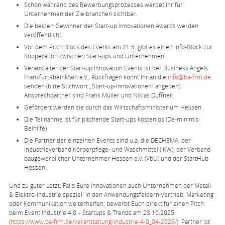
Schon während des Bewerbungsprozesses werdet Ihr für
Unternehmen der Zielbranchen sichtbar.
Die beiden Gewinner der Start-up Innovationen Awards werden
veröffentlicht.
Vor dem Pitch Block des Events am 21.5. gibt es einen Info-Block zur
Kooperation zwischen Start-ups und Unternehmen.
Veranstalter der Start-up Innovation Events ist der Business Angels
FrankfurtRheinMain e.V., Rückfragen könnt Ihr an die
info@ba-frm.de
senden (bitte Stichwort „Start-up-Innovationen“ angeben).
Ansprechpartner sind Frank Müller und Niklas Duffner.
Gefördert werden sie durch das Wirtschaftsministerium Hessen.
Die Teilnahme ist für pitchende Start-ups kostenlos (De-minimis
Beihilfe)
Die Partner der einzelnen Events sind u.a. die DECHEMA, der
Industrieverband Körperpflege- und Waschmittel (IKW), der Verband
baugewerblicher Unternehmer Hessen e.V. (VbU) und der StartHub
Hessen.
Und zu guter Letzt: Falls Eure Innovationen auch Unternehmen der Metall-
& Elektro-Industrie speziell in den Anwendungsfeldern Vertrieb, Marketing
oder Kommunikation weiterhelfen, bewerbt Euch direkt für einen Pitch
beim Event Industrie 4.0 – Startups & Trends am 23.10.2025
(
https://www.ba-frm.de/veranstaltung/industrie-4-0_04-2025/
). Partner ist