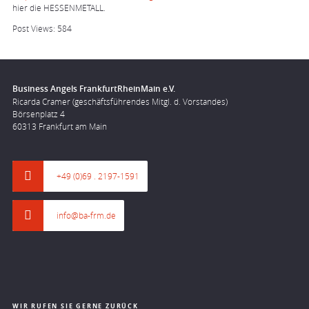
hier die HESSENMETALL.
Post Views:
584
Business Angels FrankfurtRheinMain e.V.
Ricarda Cramer (geschäftsführendes Mitgl. d. Vorstandes)
Börsenplatz 4
60313 Frankfurt am Main
+49 (0)69 . 2197-1591
info@ba-frm.de
WIR RUFEN SIE GERNE ZURÜCK