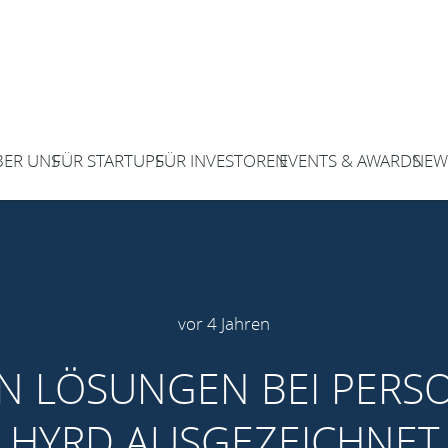
BER UNS
FÜR STARTUPS
FÜR INVESTOREN
EVENTS & AWARDS
NEW
vor 4 Jahren
RN LÖSUNGEN BEI PERS
HYRD AUSGEZEICHNET