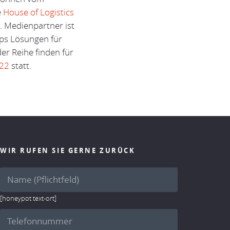
e
House of Logistics
s
. Medienpartner ist
tups Lösungen für
er Reihe finden für
022
statt.
WIR RUFEN SIE GERNE ZURÜCK
[honeypot text-ort]