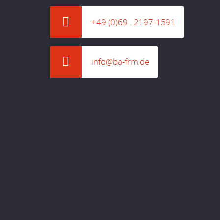
+49 (0)69 . 2197-1591
info@ba-frm.de