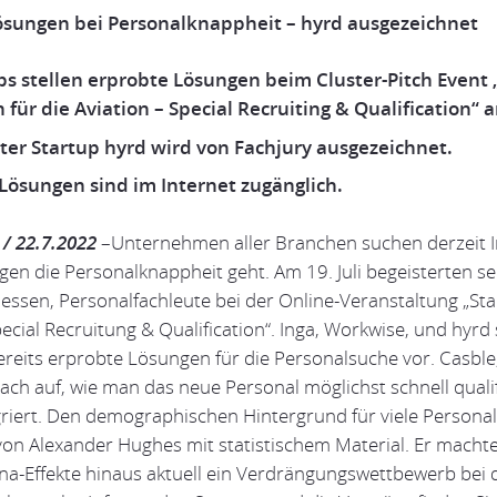
Lösungen bei Personalknappheit – hyrd ausgezeichnet
ps stellen erprobte Lösungen beim Cluster-Pitch Event 
 für die Aviation – Special Recruiting & Qualification“ 
ter Startup hyrd wird von Fachjury ausgezeichnet.
 Lösungen sind im Internet zugänglich.
 / 22.7.2022
–Unternehmen aller Branchen suchen derzeit 
en die Personalknappheit geht. Am 19. Juli begeisterten se
Hessen, Personalfachleute bei der Online-Veranstaltung „St
pecial Recruitung & Qualification“. Inga, Workwise, und hyrd 
bereits erprobte Lösungen für die Personalsuche vor. Casb
ch auf, wie man das neue Personal möglichst schnell qualif
iert. Den demographischen Hintergrund für viele Personal
n Alexander Hughes mit statistischem Material. Er machte 
na-Effekte hinaus aktuell ein Verdrängungswettbewerb bei 