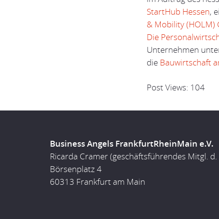
StartHub Hessen
, 
& Mobility (HOLM
Die Personalwirtsc
Unternehmen unters
die
Bauwirtschaft 
Post Views:
104
Business Angels FrankfurtRheinMain e.V.
Ricarda Cramer (geschäftsführendes Mitgl. d.
Börsenplatz 4
60313 Frankfurt am Main