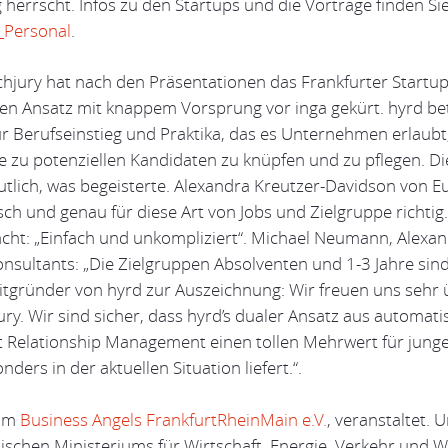
herrscht. Infos zu den Startups und die Vorträge finden Si
_Personal
.
achjury hat nach den Präsentationen das Frankfurter Startu
en Ansatz mit knappem Vorsprung vor inga gekürt. hyrd bet
r Berufseinstieg und Praktika, das es Unternehmen erlaubt
te zu potenziellen Kandidaten zu knüpfen und zu pflegen. 
tlich, was begeisterte. Alexandra Kreutzer-Davidson von Eu
isch und genau für diese Art von Jobs und Zielgruppe richtig.
acht: „Einfach und unkompliziert“. Michael Neumann, Alex
nsultants: „Die Zielgruppen Absolventen und 1-3 Jahre sind
itgründer von hyrd zur Auszeichnung: Wir freuen uns sehr 
ry. Wir sind sicher, dass hyrd’s dualer Ansatz aus automati
t Relationship Management einen tollen Mehrwert für jung
ers in der aktuellen Situation liefert.“.
vom
Business Angels FrankfurtRheinMain e.V.
, veranstaltet. 
sischen Ministeriums für Wirtschaft, Energie, Verkehr und