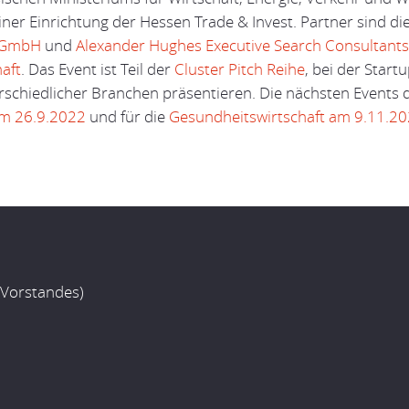
einer Einrichtung der Hessen Trade & Invest. Partner sind di
) GmbH
und
Alexander Hughes Executive Search Consultant
haft
. Das Event ist Teil der
Cluster Pitch Reihe
, bei der Star
chiedlicher Branchen präsentieren. Die nächsten Events d
am 26.9.2022
und für die
Gesundheitswirtschaft am 9.11.2
 Vorstandes)