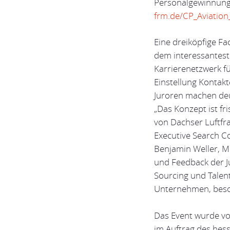
Personalgewinnung 
frm.de/CP_Aviation
Eine dreiköpfige F
dem interessantest
Karrierenetzwerk fü
Einstellung Kontak
Juroren machen deu
„Das Konzept ist fr
von Dachser Luftfr
Executive Search Co
Benjamin Weller, M
und Feedback der Ju
Sourcing und Talen
Unternehmen, besond
Das Event wurde 
im Auftrag des hes