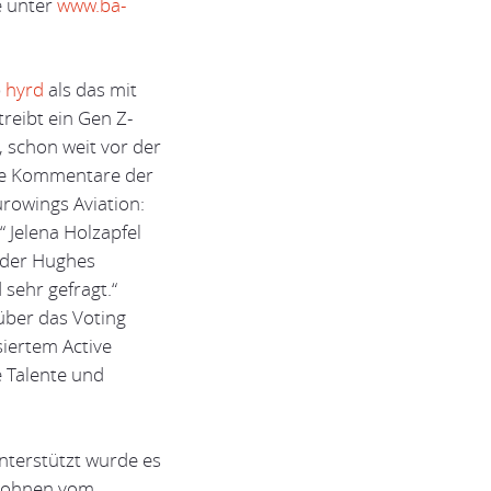
e unter
www.ba-
p
hyrd
als das mit
reibt ein Gen Z-
, schon weit vor der
Die Kommentare der
rowings Aviation:
“ Jelena Holzapfel
ander Hughes
 sehr gefragt.“
über das Voting
siertem Active
e Talente und
Unterstützt wurde es
 Wohnen vom