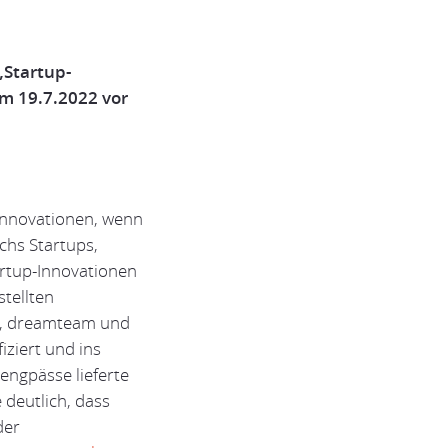
„Startup-
am 19.7.2022 vor
Innovationen, wenn
chs Startups,
artup-Innovationen
stellten
le, dreamteam und
iziert und ins
engpässe lieferte
deutlich, dass
der