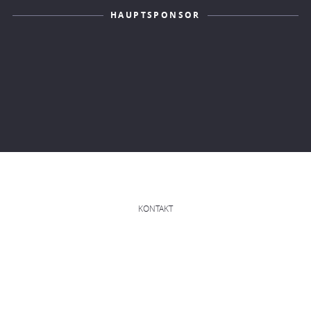
HAUPTSPONSOR
KONTAKT
IMPRESSUM
DATENSCHUTZERKLÄRUNG
WICHTIGER HINWEIS