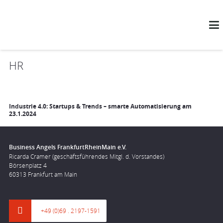
HR
Industrie 4.0: Startups & Trends – smarte Automatisierung am
23.1.2024
Business Angels FrankfurtRheinMain e.V.
Ricarda Cramer (geschäftsführendes Mitgl. d. Vorstandes)
Börsenplatz 4
60313 Frankfurt am Main
+49 (0)69 . 2197-1591