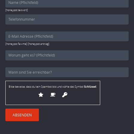
[honeypot text-ort]
[honeypot fax-me] [honeypot antrag]
Schlüssel
Bitte beweise, dass du kein Spambot bist und wähle das Symbol
.