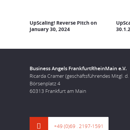
UpScaling! Reverse Pitch on
UpSca
January 30, 2024
30.1.
Business Angels FrankfurtRheinMain e.V.
Ricarda Cramer (geschäftsführendes Mitgl. d.
Börsenplatz 4
60313 Frankfurt am Main
+49 (0)69 . 2197-1591