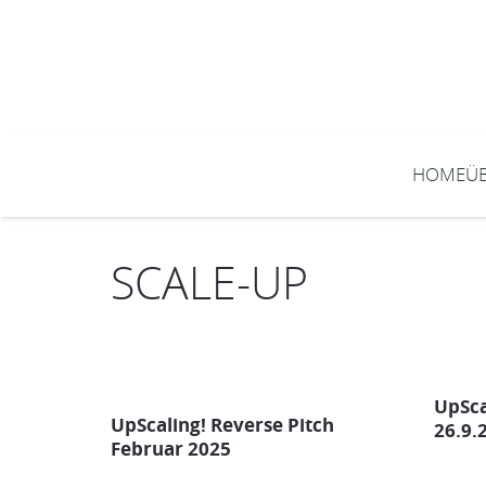
HOME
Ü
SCALE-UP
UpSca
UpScaling! Reverse Pitch
26.9.
Februar 2025