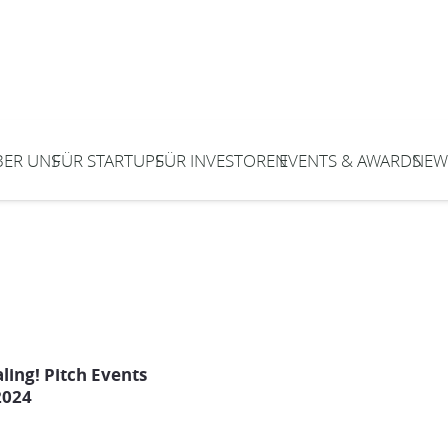
BER UNS
FÜR STARTUPS
FÜR INVESTOREN
EVENTS & AWARDS
NEW
ling! Pitch Events
2024