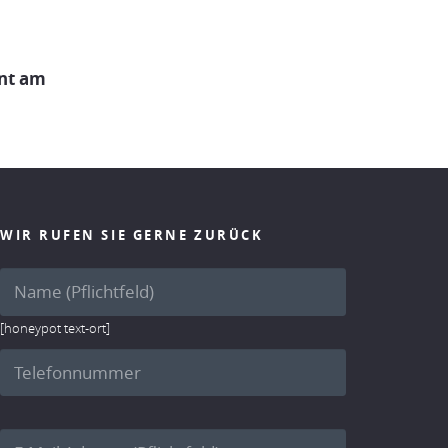
ent am
WIR RUFEN SIE GERNE ZURÜCK
[honeypot text-ort]