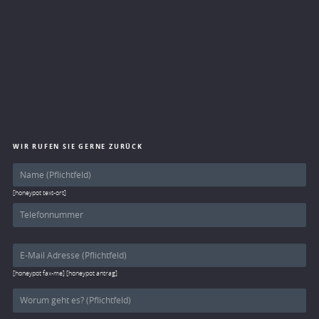
WIR RUFEN SIE GERNE ZURÜCK
[honeypot text-ort]
[honeypot fax-me] [honeypot antrag]