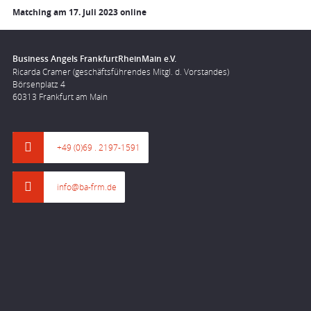
Matching am 17. Juli 2023 online
Business Angels FrankfurtRheinMain e.V.
Ricarda Cramer (geschäftsführendes Mitgl. d. Vorstandes)
Börsenplatz 4
60313 Frankfurt am Main
+49 (0)69 . 2197-1591
info@ba-frm.de